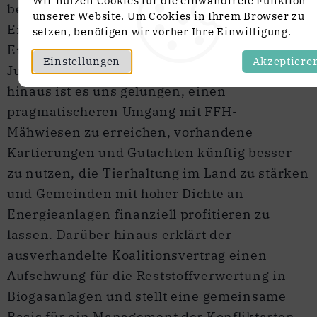
Wir nutzen Cookies für die einwandfreie Funktion
bestellt: Er äußert sich klar zum Schutz des
unserer Website. Um Cookies in Ihrem Browser zu
Eigentums der Landwirte, beabsichtigt
setzen, benötigen wir vorher Ihre Einwilligung.
Ernährungssouveränität im Land und soll
Einstellungen
Akzeptiere
Junglandwirten Rückenwind geben. Darüber
hinaus ist es uns gelungen, einen
pragmatischeren Umgang mit FFH-
Mähwiesen zu erreichen, vorhandene
Kartierungen und Gutachten künftig besser
zu nutzen, die Tierhaltung im Land zu stärken
und Gemeinden mit hoher Dichte an
Energieanlagen finanziell profitieren zu
lassen. Darüber hinaus erklärt der
ausverhandelte Koalitionsvertrag einen
Aufschwung für die Reststoffverwertung in
Biogasanlagen und stellt eine gemeinsame
Basis für ein Management der Konfliktarten