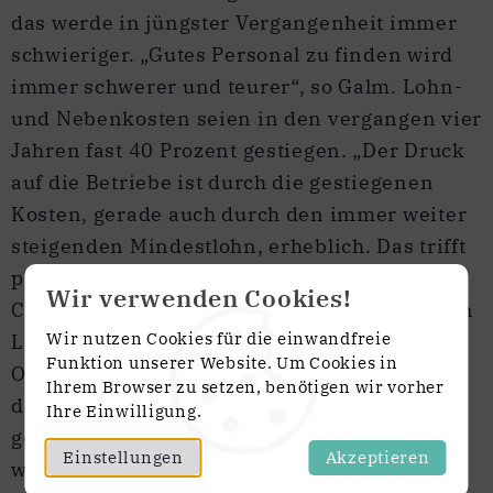
das werde in jüngster Vergangenheit immer
schwieriger. „Gutes Personal zu finden wird
immer schwerer und teurer“, so Galm. Lohn-
und Nebenkosten seien in den vergangen vier
Jahren fast 40 Prozent gestiegen. „Der Druck
auf die Betriebe ist durch die gestiegenen
Kosten, gerade auch durch den immer weiter
steigenden Mindestlohn, erheblich. Das trifft
personalintensive Arbeiten auf
Wir verwenden Cookies!
Christbaumbetrieben ebenso wie die meisten
Wir nutzen Cookies für die einwandfreie
Landwirtschaftsbetriebe, gerade auch die im
Funktion unserer Website. Um Cookies in
Obst- und Gemüsebau. Das Hochschrauben
Ihrem Browser zu setzen, benötigen wir vorher
der Lohnkosten müsse gesamtwirtschaftlich
Ihre Einwilligung.
gestoppt werden, um in Zukunft Erzeugnisse
Einstellungen
Akzeptieren
wie Christbäume aus Baden-Württemberg