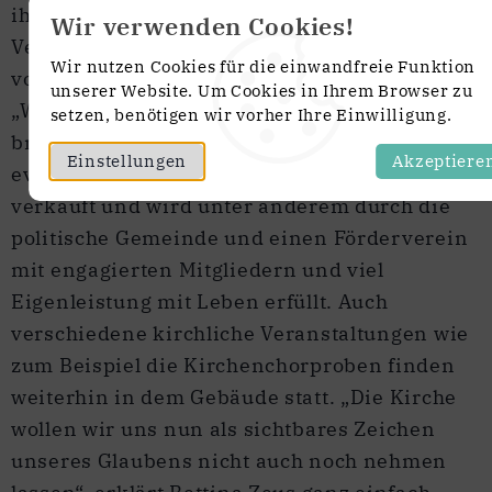
ihrer Kirche geschaffen“, zeigen sich die
Wir verwenden Cookies!
Vertreter der politischen Gemeinde begeistert
Wir nutzen Cookies für die einwandfreie Funktion
von der hohen Leistungsbereitschaft im Dorf.
unserer Website. Um Cookies in Ihrem Browser zu
„Wir sind bereit unseren Sparbeitrag zu
setzen, benötigen wir vorher Ihre Einwilligung.
bringen“, erklärte Becker. Das ehemalige
Einstellungen
Akzeptiere
evangelische Gemeindehaus im Ort ist längst
verkauft und wird unter anderem durch die
politische Gemeinde und einen Förderverein
mit engagierten Mitgliedern und viel
Eigenleistung mit Leben erfüllt. Auch
verschiedene kirchliche Veranstaltungen wie
zum Beispiel die Kirchenchorproben finden
weiterhin in dem Gebäude statt. „Die Kirche
wollen wir uns nun als sichtbares Zeichen
unseres Glaubens nicht auch noch nehmen