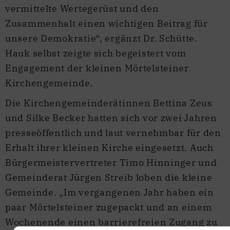
vermittelte Wertegerüst und den
Zusammenhalt einen wichtigen Beitrag für
unsere Demokratie“, ergänzt Dr. Schütte.
Hauk selbst zeigte sich begeistert vom
Engagement der kleinen Mörtelsteiner
Kirchengemeinde.
Die Kirchengemeinderätinnen Bettina Zeus
und Silke Becker hatten sich vor zwei Jahren
presseöffentlich und laut vernehmbar für den
Erhalt ihrer kleinen Kirche eingesetzt. Auch
Bürgermeistervertreter Timo Hinninger und
Gemeinderat Jürgen Streib loben die kleine
Gemeinde. „Im vergangenen Jahr haben ein
paar Mörtelsteiner zugepackt und an einem
Wochenende einen barrierefreien Zugang zu