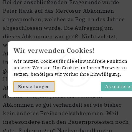
Bei der anschließenden Fragerunde wurde
Peter Hauk auf das Mercosur-Abkommen
angesprochen, welches zu Beginn des Jahres
abgeschlossen wurde. Die Aufregung um
dieses Abkommen war groß. Nicht zuletzt,
weil es am Tag der Abstimmung viele
Wir verwenden Cookies!
Abweichler im EU-Parlament gab,
Wir nutzen Cookies für die einwandfreie Funktion
insbesondere der deutschen Grünen die
unserer Website. Um Cookies in Ihrem Browser zu
gemeinsam mit der AfD gestimmt haben.
setzen, benötigen wir vorher Ihre Einwilligung.
Hauk beobachtet die Entwicklungen um das
Einstellungen
Akzeptiere
Abkommen bereits seit vielen Jahren. Er ist
der Überzeugung, dass das Mercosur-
Abkommen so gut verhandelt sei wie bisher
kein anderes Freihandelsabkommen. Weil
insbesondere nach den Bauernprotesten noch
gute „Sicherungen“ Nachverhandlungen