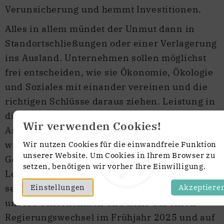
Verunsicherung und hemmt Investitionen.
Alles in allem mündet der Unmut dann in
Standortschließungen oder einer Verlagerung
ins Ausland. Unternehmen sollen möglichst
frei entscheiden, wie sie Ökonomie, Ökologie
und Soziales mit einander vereinen und die
richtigen Schlüsse daraus ziehen. Leistung in
diesem Land muss sich wieder lohnen. Die
Wir verwenden Cookies!
Arbeitszeiten müssen dringend flexibilisiert
werden. Wertschätzung erfährt der, der für die
Wir nutzen Cookies für die einwandfreie Funktion
unserer Website. Um Cookies in Ihrem Browser zu
Gesellschaft etwas leistet. Staatliche
setzen, benötigen wir vorher Ihre Einwilligung.
Leistungen mit der Gießkanne auszuschütten,
Einstellungen
Akzeptiere
setzt falsche Anreize. Ich habe Vertrauen in
unsere Unternehmen und hoffe auf einen
Regierungswechsel im Frühjahr 2025 und auf